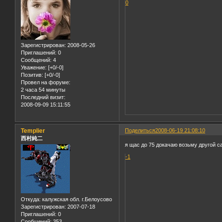
0
Зарегистрирован
: 2008-05-26
Приглашений:
0
Сообщений:
4
Уважение:
[+0/-0]
Позитив:
[+0/-0]
Провел на форуме:
2 часа 54 минуты
Последний визит:
2008-09-09 15:11:55
Templier
Поделиться
2008-06-19 21:08:10
西村純二
я щас до 75 докачаю возьму другой с
-1
Откуда:
калужская обл. г.Белоусово
Зарегистрирован
: 2007-07-18
Приглашений:
0
Сообщений:
353