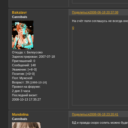
Bakalavr
Поделиться
2008-06-18 20:37:08
Cannibals
На счёт пати соглашусь не всегда оно
0
Откуда:
г. Белоусово
Зарегистрирован
: 2007-07-18
Приглашений:
0
Сообщений:
148
Уважение:
[+4/-0]
Позитив:
[+0/-0]
Пол:
Мужской
Возраст:
39
[1986-10-16]
Провел на форуме:
2 дня 3 часа
Последний визит:
2008-10-13 17:35:27
Mandolina
Поделиться
2008-06-18 23:20:41
Cannibals
БД и правда скоро солить можно буде