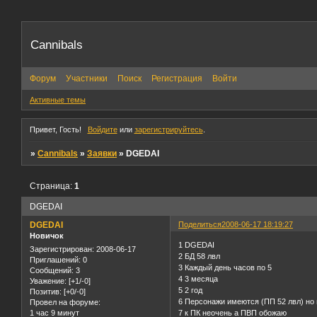
Cannibals
Форум
Участники
Поиск
Регистрация
Войти
Активные темы
Привет, Гость!
Войдите
или
зарегистрируйтесь
.
»
Cannibals
»
Заявки
»
DGEDAI
Страница:
1
DGEDAI
DGEDAI
Поделиться
2008-06-17 18:19:27
Новичок
1 DGEDAI
Зарегистрирован
: 2008-06-17
2 БД 58 лвл
Приглашений:
0
3 Каждый день часов по 5
Сообщений:
3
4 3 месяца
Уважение:
[+1/-0]
5 2 год
Позитив:
[+0/-0]
6 Персонажи имеются (ПП 52 лвл) но 
Провел на форуме:
1 час 9 минут
7 к ПК неочень а ПВП обожаю