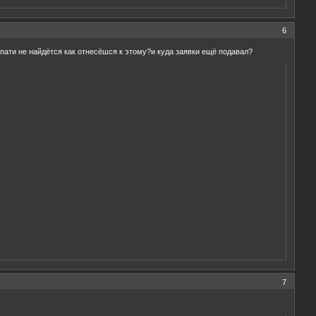
6
е пати не найдётся как отнесёшся к этому?и куда заявки ещё подавал?
7