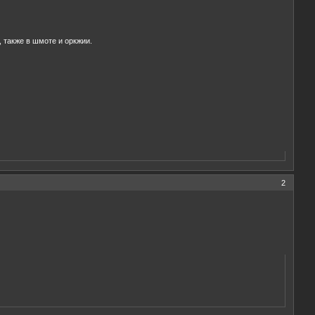
, также в шмоте и оркжии.
2