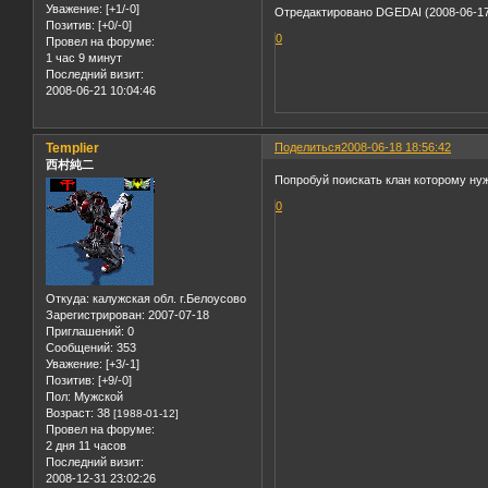
Уважение:
[+1/-0]
Отредактировано DGEDAI (2008-06-17
Позитив:
[+0/-0]
0
Провел на форуме:
1 час 9 минут
Последний визит:
2008-06-21 10:04:46
Templier
Поделиться
2008-06-18 18:56:42
西村純二
Попробуй поискать клан которому нуж
0
Откуда:
калужская обл. г.Белоусово
Зарегистрирован
: 2007-07-18
Приглашений:
0
Сообщений:
353
Уважение:
[+3/-1]
Позитив:
[+9/-0]
Пол:
Мужской
Возраст:
38
[1988-01-12]
Провел на форуме:
2 дня 11 часов
Последний визит:
2008-12-31 23:02:26