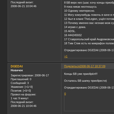
Последний визит:
8 БВ верх низ (шас хочу концы приоб
2008-06-21 10:04:46
9 пока никак неотношусь
10 Одному неитересно.
11 Могу комунибудь помочь в каче в 
12 был в клане TheLegion, ущёл потом
13 Почему именно вас незнаю мож су
14 играю с дома.
15 ADSL.
16 444245932
17 Ставропольский край Андромовски
18 Тим Спик есть но микрафон полом
Отредактировано DGEDAI (2008-06-17
+1
DGEDAI
Поделиться
2008-06-17 18:37:09
Новичок
Концы БВ уже приобрёл!!!
Зарегистрирован
: 2008-06-17
Приглашений:
0
Осталось БВ шапку приобрести)
Сообщений:
3
Уважение:
[+1/-0]
Отредактировано DGEDAI (2008-06-17
Позитив:
[+0/-0]
0
Провел на форуме:
1 час 9 минут
Последний визит:
2008-06-21 10:04:46