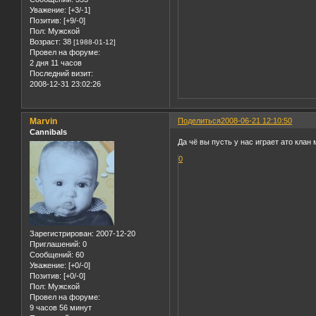
Уважение:
[+3/-1]
Позитив:
[+9/-0]
Пол:
Мужской
Возраст:
38
[1988-01-12]
Провел на форуме:
2 дня 11 часов
Последний визит:
2008-12-31 23:02:26
Marvin
Поделиться
2008-06-21 12:10:50
Cannibals
Да чё вы пусть у нас играет ато клан 
0
Зарегистрирован
: 2007-12-20
Приглашений:
0
Сообщений:
60
Уважение:
[+0/-0]
Позитив:
[+0/-0]
Пол:
Мужской
Провел на форуме:
9 часов 56 минут