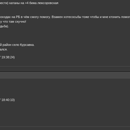
рести) катаны на +4 бижа люксоровская
походах на РБ в чём смогу помогу. Взамен хотесосьбы тоже чтобы и мне ктонить помог
у что там скучно!
дьба).
й район село Курсавка.
ался.
 19:38:24)
 18:40:10)