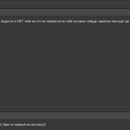
 будет,но и НЕТ тебе не кто не говорит,если тебе на каких нибудь замесах или ещё гд
т) Фри ты первый на засолку)))