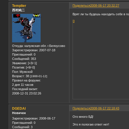
Templier
Поделиться
2008-06-17 20:32:27
西村純二
Врят ли ты будешь находить себе в пат
0
Откуда:
калужская обл. г.Белоусово
Зарегистрирован
: 2007-07-18
Приглашений:
0
Сообщений:
353
Уважение:
[+3/-1]
Позитив:
[+9/-0]
Пол:
Мужской
Возраст:
38
[1988-01-12]
Провел на форуме:
2 дня 11 часов
Последний визит:
2008-12-31 23:02:26
DGEDAI
Поделиться
2008-06-17 22:18:43
Новичок
Ого много БД!
Зарегистрирован
: 2008-06-17
Приглашений:
0
Это я пологаю ответ нет!
Сообщений:
3