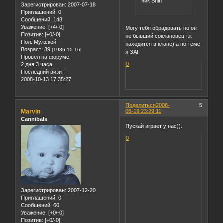
ник Shin
Зарегистрирован
: 2007-07-18
Приглашений:
0
Сообщений:
148
Уважение:
[+4/-0]
Могу тебя обрадовать но он
Позитив:
[+0/-0]
не бывший соклановец т.к
Пол:
Мужской
находится в клане) а по теме
Возраст:
39
[1986-10-16]
я ЗА!
Провел на форуме:
0
2 дня 3 часа
Последний визит:
2008-10-13 17:35:27
Поделиться
2008-
5
Marvin
05-19 23:29:11
Cannibals
Пускай играет у нас)).
0
Зарегистрирован
: 2007-12-20
Приглашений:
0
Сообщений:
60
Уважение:
[+0/-0]
Позитив:
[+0/-0]