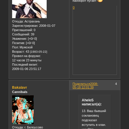
наоборот пугает
0
Откуда:
Астрахань
Зарегистрирован
: 2008-01-07
Приглашений:
0
Сообщений:
39
Уважение:
[+0/-0]
Позитив:
[+0/-0]
Пол:
Мужской
Возраст:
43
[1983-05-22]
Провел на форуме:
12 часов 23 минуты
Последний визит:
2009-01-06 23:51:17
Поделиться
2008-
4
Bakalavr
05-18 12:01:39
Cannibals
AheloS
написал(а):
13. Ваш бывший
соклановец
подсказал
вступить в клан.
Откуда:
г. Белоусово