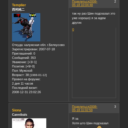
Поделиться
2008-
2
Templier
05-18 10:04:48
西村純二
так ну раз Шин подсказал это
уже хорошо) я за ждем
других
0
Откуда:
калужская обл. г.Белоусово
Зарегистрирован
: 2007-07-18
Приглашений:
0
Сообщений:
353
Уважение:
[+3/-1]
Позитив:
[+9/-0]
Пол:
Мужской
Возраст:
38
[1988-01-12]
Провел на форуме:
2 дня 11 часов
Последний визит:
2008-12-31 23:02:26
Поделиться
2008-
3
Siona
05-18 11:02:59
Cannibals
Я за
Хотя што Шин подсказал