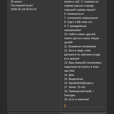
25 минут
играю в ла2. С сервера на
Последний визит:
сервер прыгал и вроде
2008-05-18 02:54:24
хороший сервер нашел!
6. Неимеються
7. отношение нормальное
8. Одет в БВ хеви сет
9. С враждебным
намеринием!
10. Найти новых друзей,
помоч достич клану общих
целей!
11. Взаимное понимание
12. Был в орде, клан
распался по причини ухода
кл в армию!
13. Ваш бывший соклановец
подсказал вступить в клан.
ник Shin
14. Дом
15. Выделенка
16. Djonik0016@mail.ru
17. Женя. 19 лет
18. Приморский край. г
Находка
19. есть в наличии!
0