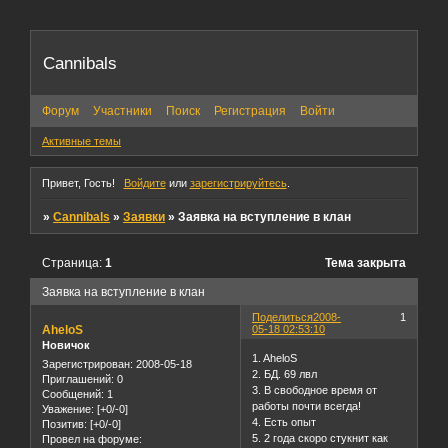
Cannibals
Форум
Участники
Поиск
Регистрация
Войти
Активные темы
Привет, Гость!
Войдите
или
зарегистрируйтесь
.
»
Cannibals
»
Заявки
»
Заявка на вступление в клан
Страница:
1
Тема закрыта
Заявка на вступление в клан
Поделиться
2008-
1
AheloS
05-18 02:53:10
Новичок
1. AheloS
Зарегистрирован
: 2008-05-18
2. БД. 69 лвл
Приглашений:
0
3. В свободное время от
Сообщений:
1
работы почти всегда!
Уважение:
[+0/-0]
4. Есть опыт
Позитив:
[+0/-0]
5. 2 года скоро стукнит как
Провел на форуме: